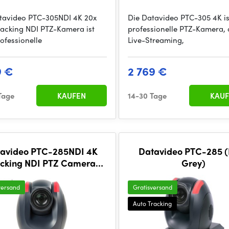
tavideo PTC-305NDI 4K 20x
Die Datavideo PTC-305 4K is
racking NDI PTZ-Kamera ist
professionelle PTZ-Kamera, d
ofessionelle
Live-Streaming,
9 €
2 769 €
Tage
KAUFEN
14-30 Tage
KAUF
avideo PTC-285NDI 4K
Datavideo PTC-285 
acking NDI PTZ Camera
Grey)
(Dark Grey)
versand
Gratisversand
Auto Tracking