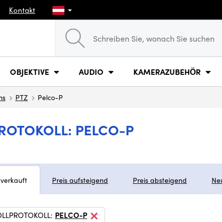
Kontakt
OBJEKTIVE
AUDIO
KAMERAZUBEHÖR
ms
PTZ
Pelco-P
ROTOKOLL: PELCO-P
tverkauft
Preis aufsteigend
Preis absteigend
Ne
LLPROTOKOLL:
PELCO-P