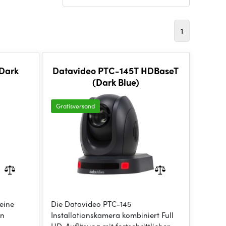
1
(Dark
Datavideo PTC-145T HDBaseT
(Dark Blue)
Gratisversand
 eine
Die Datavideo PTC-145
in
Installationskamera kombiniert Full