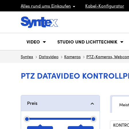
Alles rund ums Einkaufen
Kabel-Konfigurator
VIDEO
STUDIO UND LICHTTECHNIK
Syntex
Datavideo
Kameras
PTZ-Kameras, Webca
PTZ DATAVIDEO KONTROLLP
Preis
Meis
KONTRO