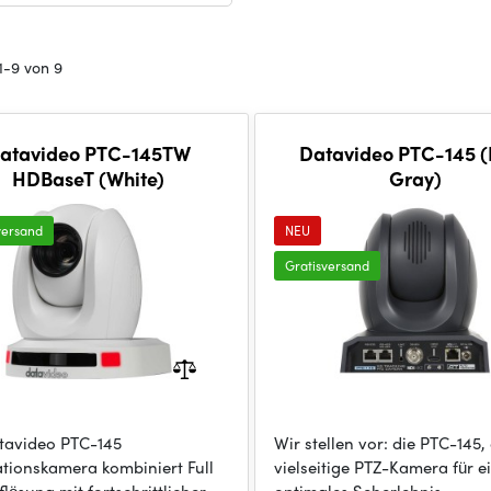
1-9 von 9
atavideo PTC-145TW
Datavideo PTC-145 
HDBaseT (White)
Gray)
versand
NEU
Gratisversand
tavideo PTC-145
Wir stellen vor: die PTC-145,
lationskamera kombiniert Full
vielseitige PTZ-Kamera für e