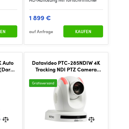
HD-Auflösung mit fortschrittlicher
1 899 €
EN
auf Anfrage
KAUFEN
K Auto
Datavideo PTC-285NDIW 4K
(Dark
Tracking NDI PTZ Camera
(White)
Gratisversand