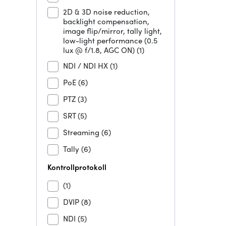
2D & 3D noise reduction,
backlight compensation,
image flip/mirror, tally light,
low-light performance (0.5
lux @ f/1.8, AGC ON)
(1)
NDI / NDI HX
(1)
PoE
(6)
PTZ
(3)
SRT
(5)
Streaming
(6)
Tally
(6)
Kontrollprotokoll
(1)
DVIP
(8)
NDI
(5)