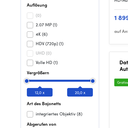
HD-Auf
Auflösung
(0)
1 89
2.07 MP
(1)
auf An
4K
(6)
HDV (720p)
(1)
UHD
(0)
Dat
Volle HD
(1)
Aut
Vergrößern
Gratis
12,0 x
20,0 x
Art des Bajonetts
integriertes Objektiv
(8)
Abgerufen von