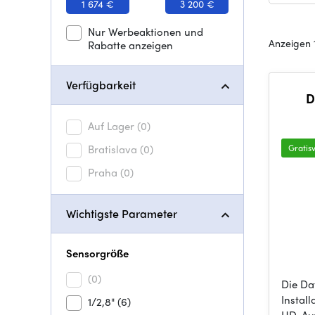
1 674 €
3 200 €
Nur Werbeaktionen und
Anzeigen 
Rabatte anzeigen
Verfügbarkeit
D
Auf Lager
(0)
Bratislava
(0)
Gratis
Praha
(0)
Wichtigste Parameter
Sensorgröße
(0)
Die Da
Instal
1/2,8"
(6)