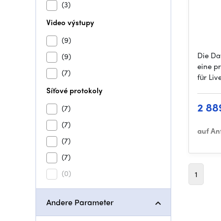
(3)
Video výstupy
(9)
Die Da
(9)
eine p
(7)
für Li
Síťové protokoly
2 88
(7)
(7)
auf An
(7)
(7)
(0)
1
Andere Parameter