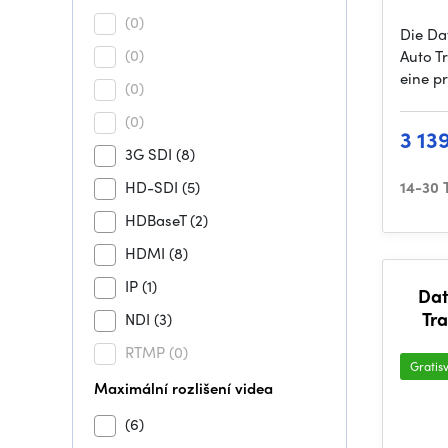
(0)
Die Da
(0)
Auto T
eine pr
(0)
(0)
3 13
3G SDI
(8)
HD-SDI
(5)
14-30 
HDBaseT
(2)
HDMI
(8)
IP
(1)
Dat
Tr
NDI
(3)
RTMP
(0)
Gratis
Maximální rozlišení videa
(6)