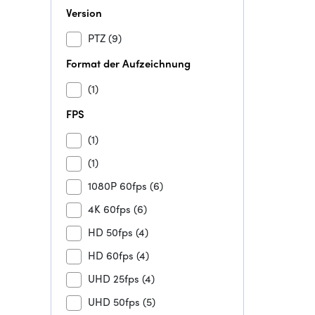
Version
PTZ
(9)
Format der Aufzeichnung
(1)
FPS
(1)
(1)
1080P 60fps
(6)
4K 60fps
(6)
HD 50fps
(4)
HD 60fps
(4)
UHD 25fps
(4)
UHD 50fps
(5)