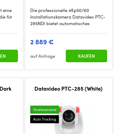
t eine
Die professionelle 4Kp50/60
ie für
Installationskamera Datavideo PTC-
285NDI bietet automatisches
2 889 €
EN
auf Anfrage
KAUFEN
(Dark
Datavideo PTC-285 (White)
Gratisversand
Auto Tracking