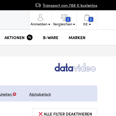
Transport von 788 € kostenlos
0
0
Anmelden
Vergleichen
0
€
AKTIONEN
B-WARE
MARKEN
uheiten
Alphabetisch
ALLE FILTER DEAKTIVIEREN