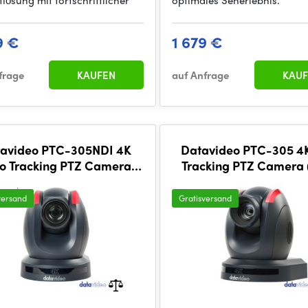
lösung mit fortschrittlicher
optimales Seherlebnis.
9 €
1 679 €
frage
KAUFEN
auf Anfrage
KAUF
avideo PTC-305NDI 4K
Datavideo PTC-305 4
o Tracking PTZ Camera
Tracking PTZ Camera 
(Dark Grey)
Grey)
versand
Gratisversand