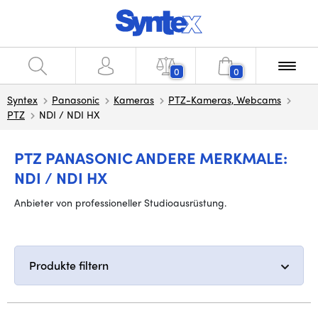
0
0
Syntex
Panasonic
Kameras
PTZ-Kameras, Webcams
PTZ
NDI / NDI HX
PTZ PANASONIC ANDERE MERKMALE:
NDI / NDI HX
Anbieter von professioneller Studioausrüstung.
Produkte filtern