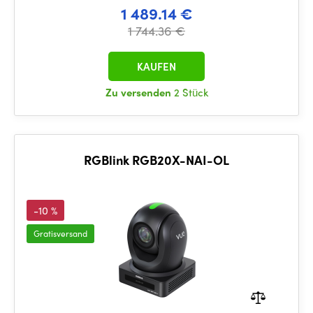
1 489.14 €
1 744.36 €
KAUFEN
Zu versenden
2 Stück
RGBlink RGB20X-NAI-OL
-10 %
Gratisversand