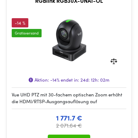
RGBlink RGB30X-UNAI-OL
-14 %
Gratisversand
Aktion:
-14%
endet in:
24d: 12h: 02m
Vue UHD PTZ mit 30-fachem optischen Zoom erhöht
die HDMI/RTSP-Ausgangsauflösung auf
1 771.7 €
2 071.64 €