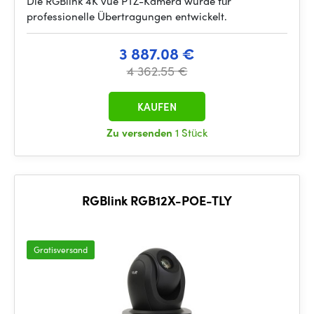
Die RGBlink 4K vue PTZ-Kamera wurde für
professionelle Übertragungen entwickelt.
3 887.08 €
4 362.55 €
KAUFEN
Zu versenden
1 Stück
RGBlink RGB12X-POE-TLY
Gratisversand