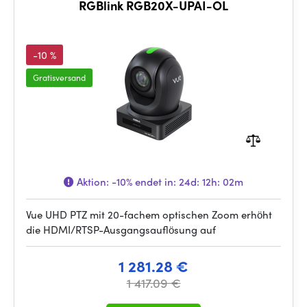
RGBlink RGB20X-UPAI-OL
-10 %
Gratisversand
Aktion:
-10%
endet in:
24d: 12h: 02m
Vue UHD PTZ mit 20-fachem optischen Zoom erhöht
die HDMI/RTSP-Ausgangsauflösung auf
1 281.28 €
1 417.09 €