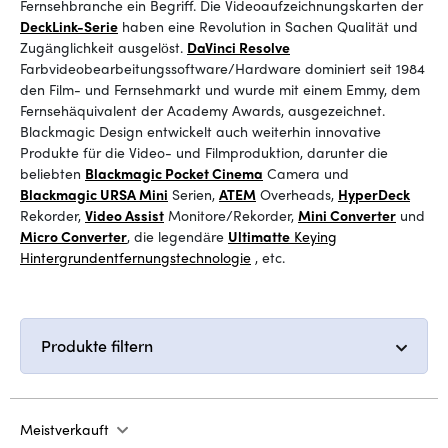
Fernsehbranche ein Begriff.
Die
Videoaufzeichnungskarten
der
DeckLink-Serie
haben eine Revolution in Sachen Qualität und
Zugänglichkeit ausgelöst.
DaVinci Resolve
Farbvideobearbeitungssoftware/Hardware dominiert seit 1984
den Film- und Fernsehmarkt und wurde mit einem Emmy, dem
Fernsehäquivalent der Academy Awards, ausgezeichnet.
Blackmagic Design entwickelt auch weiterhin innovative
Produkte für die Video- und Filmproduktion, darunter die
beliebten
Blackmagic Pocket Cinema
Camera
und
Blackmagic URSA Mini
Serien
,
ATEM
Overheads
,
HyperDeck
Rekorder
,
Video Assist
Monitore/Rekorder
,
Mini Converter
und
Micro Converter
, die legendäre
Ultimatte
Keying
Hintergrundentfernungstechnologie
, etc.
Produkte filtern
Meistverkauft