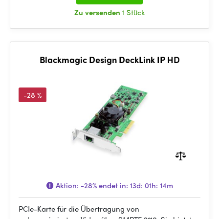
Zu versenden
1 Stück
Blackmagic Design DeckLink IP HD
-28 %
Aktion:
-28%
endet in:
13d: 01h: 14m
PCIe-Karte für die Übertragung von