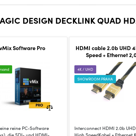
AGIC DESIGN DECKLINK QUAD H
vMix Software Pro
HDMI cable 2.0b UHD 4
Speed + Ethernet 2
ersand
4K / UHD
SHOWROOM PRAHA
 eine reine PC-Software
Interconnect HDMI 2.0b UHD
s), die SDI- und HDMI-
High SpeedKabel + Ethernet 