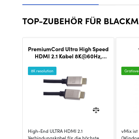
TOP-ZUBEHÖR FÜR BLACKM
PremiumCord Ultra High Speed
HDMI 2.1 Kabel 8K@60Hz,
4K@120Hz Länge 1.5m
metallische vergoldete Stecker
8K resolution
Gratisv
High-End ULTRA HDMI 2.1
vMix ist
Verbindungskabel für die höchste
(Window