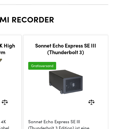
DMI RECORDER
K High
Sonnet Echo Express SE III
,0m
(Thunderbolt 3)
Gratisversand
 4K
Sonnet Echo Express SE III
Kabel
(Thunderbolt 3 Edition) ist eine