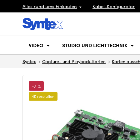
Alles rund ums Einkaufen
Kabel-Konfigurator
VIDEO
STUDIO UND LICHTTECHNIK
Syntex
Capture- und Playback-Karten
Karten aussc
-7 %
4K resolution