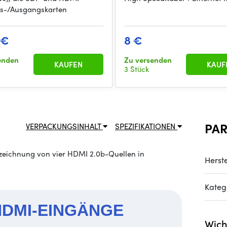
s-/Ausgangskarten
 €
8 €
enden
Zu versenden
KAUFEN
KAUF
3 Stück
PA
VERPACKUNGSINHALT
SPEZIFIKATIONEN
fzeichnung von vier HDMI 2.0b-Quellen in
Herste
Kateg
HDMI-EINGÄNGE
Wich