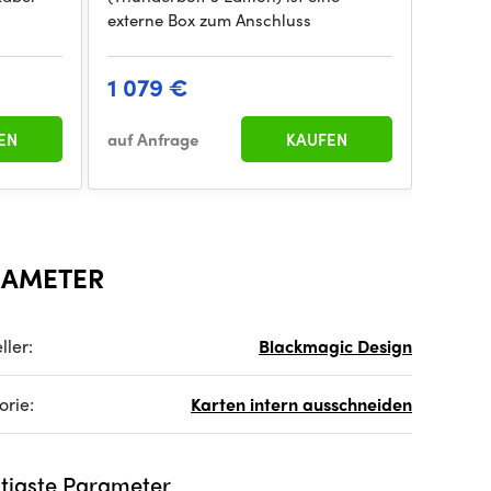
externe Box zum Anschluss
1 079 €
EN
auf Anfrage
KAUFEN
RAMETER
ller:
Blackmagic Design
orie:
Karten intern ausschneiden
tigste Parameter