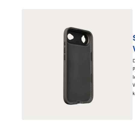
D
P
I
V