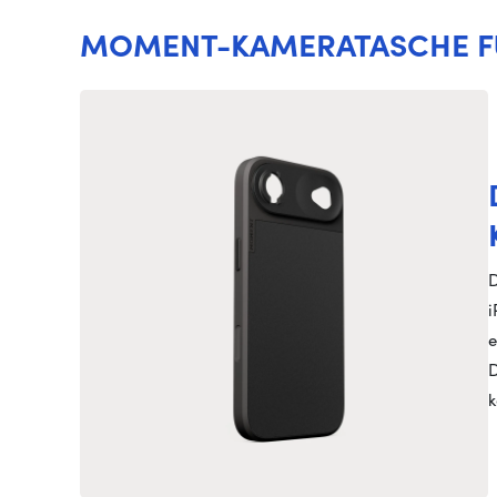
MOMENT-KAMERATASCHE FÜR
D
i
e
D
k