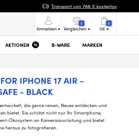
Transport von 788 € kostenlos
0
0
Anmelden
Vergleichen
0
€
AKTIONEN
B-WARE
MARKEN
OR IPHONE 17 AIR -
AFE - BLACK
entwickelt, die gerne reisen, Neues entdecken und
n bietet. Sie schützt nicht nur Ihr Smartphone,
ment-Ökosystem an Kameraausrüstung und bietet
he heraus zu fotografieren.