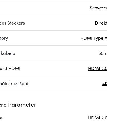
Schwarz
des Steckers
Direkt
tory
HDMI Type A
 kabelu
50m
dard HDMI
HDMI 2.0
ální rozlišení
4K
re Parameter
re
HDMI 2.0