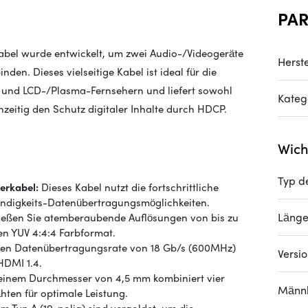
PA
bel wurde entwickelt, um zwei Audio-/Videogeräte
Herste
den. Dieses vielseitige Kabel ist ideal für die
und LCD-/Plasma-Fernsehern und liefert sowohl
Kateg
hzeitig den Schutz digitaler Inhalte durch HDCP.
Wich
Typ d
erkabel:
Dieses Kabel nutzt die fortschrittliche
ndigkeits-Datenübertragungsmöglichkeiten.
Läng
eßen Sie atemberaubende Auflösungen von bis zu
n YUV 4:4:4 Farbformat.
len Datenübertragungsrate von 18 Gb/s (600MHz)
Versi
HDMI 1.4.
einem Durchmesser von 4,5 mm kombiniert vier
Männl
hten für optimale Leistung.