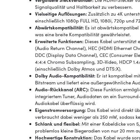
Vergoldete Steckverbinder:
Die HDMI-Stecker vom
Signalqualität und Haltbarkeit zu verbessern.
Vielseitige Auflösungen:
Zusätzlich zu 4K unterst
einschließlich 1080p FULL HD, 1080i, 720p und 72
Abwärtskompatibilität:
Es ist abwärtskompatibel 
was eine breite Kompatibilität gewährleistet.
Erweiterte Funktionen:
Dieses Kabel unterstützt e
(Audio Return Channel), HEC (HDMI Ethernet Chan
DDC (Display Data Channel), CEC (Consumer Ele
4:4:4 Chroma Subsampling, 3D-Video, HDCP 1.4
(einschließlich Dolby Atmos und DTS:X).
Dolby Audio-Kompatibilität:
Er ist kompatibel m
Bitstream und liefert eine außergewöhnliche Aud
Audio-Rückkanal (ARC):
Diese Funktion ermögl
integriertem Tuner, Audiodaten an ein Surroun
Audiokabel überflüssig wird.
Eigenstromversorgung:
Das Kabel wird direkt ü
verbraucht dabei weniger als 250 mW, sodass kei
Schlank und flexibel:
Mit einer Kabeldicke von 5
problemlos kleine Biegeradien von nur 20 mm 
Hochwertige Konstruktion:
Das Kabel wurde sorgf