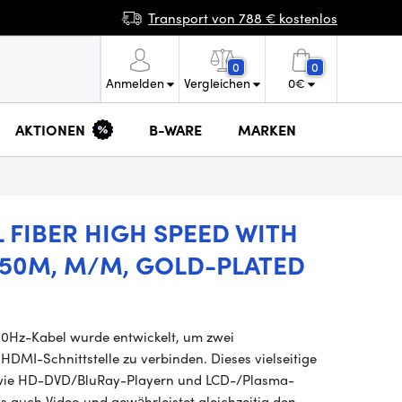
Transport von 788 € kostenlos
0
0
Anmelden
Vergleichen
0
€
AKTIONEN
B-WARE
MARKEN
FIBER HIGH SPEED WITH
 50M, M/M, GOLD-PLATED
0Hz-Kabel wurde entwickelt, um zwei
DMI-Schnittstelle zu verbinden. Dieses vielseitige
en wie HD-DVD/BluRay-Playern und LCD-/Plasma-
ls auch Video und gewährleistet gleichzeitig den…