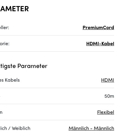
RAMETER
ller:
PremiumCord
orie:
HDMI-Kabel
tigste Parameter
es Kabels
HDMI
e
50m
on
Flexibel
ich / Weiblich
Männlich - Männlich