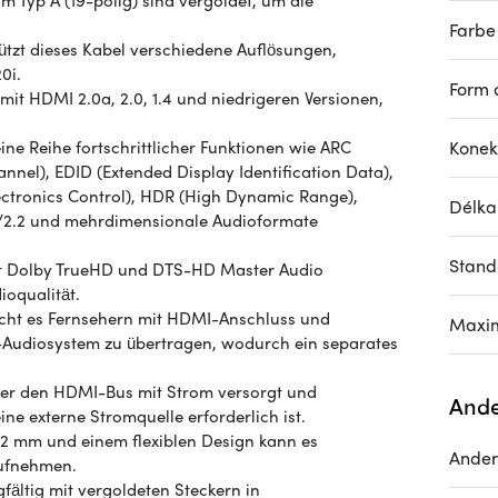
 Typ A (19-polig) sind vergoldet, um die
Farbe
ützt dieses Kabel verschiedene Auflösungen,
0i.
Form 
mit HDMI 2.0a, 2.0, 1.4 und niedrigeren Versionen,
ine Reihe fortschrittlicher Funktionen wie ARC
Konek
nel), EDID (Extended Display Identification Data),
ctronics Control), HDR (High Dynamic Range),
Délka
/2.2 und mehrdimensionale Audioformate
Stan
it Dolby TrueHD und DTS-HD Master Audio
ioqualität.
icht es Fernsehern mit HDMI-Anschluss und
Maxim
d-Audiosystem zu übertragen, wodurch ein separates
ber den HDMI-Bus mit Strom versorgt und
Ande
ne externe Stromquelle erforderlich ist.
,2 mm und einem flexiblen Design kann es
Ande
aufnehmen.
ältig mit vergoldeten Steckern in