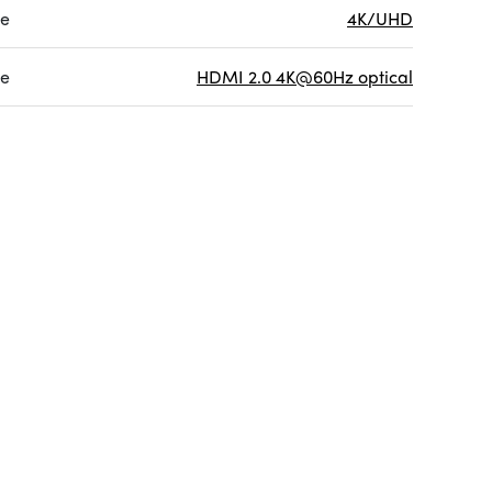
re
4K/UHD
re
HDMI 2.0 4K@60Hz optical