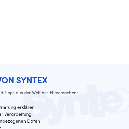
VON SYNTEX
d Tipps aus der Welt des Filmemachens
trierung erklären
der Verarbeitung
enbezogenen Daten
n