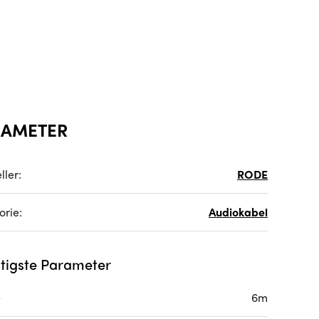
RAMETER
ller:
RODE
orie:
Audiokabel
tigste Parameter
e
6m