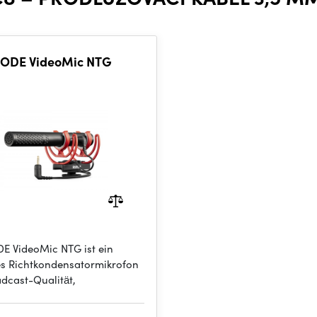
ODE VideoMic NTG
E VideoMic NTG ist ein
s Richtkondensatormikrofon
adcast-Qualität,