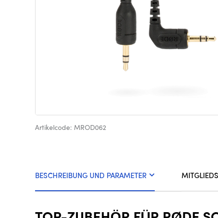
Artikelcode: MROD062
BESCHREIBUNG UND PARAMETER
MITGLIED
TOP-ZUBEHÖR FÜR RØDE SC8