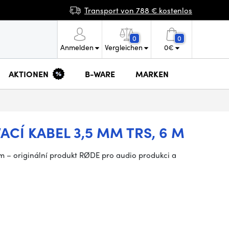
Transport von 788 € kostenlos
0
0
Anmelden
Vergleichen
0
€
AKTIONEN
B-WARE
MARKEN
CÍ KABEL 3,5 MM TRS, 6 M
m – originální produkt RØDE pro audio produkci a