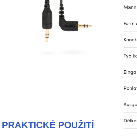
Männl
Form 
Konek
Typ k
Einga
Pohla
Ausga
Délka
PRAKTICKÉ POUŽITÍ