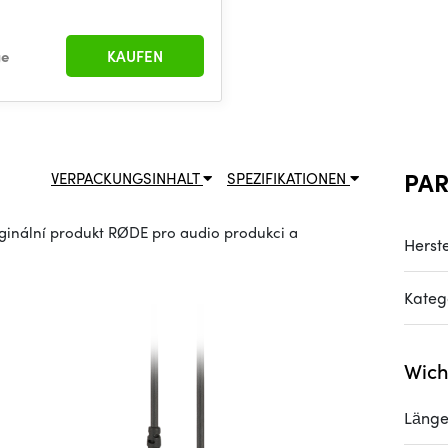
€
ge
KAUFEN
PA
VERPACKUNGSINHALT
SPEZIFIKATIONEN
ginální produkt RØDE pro audio produkci a
Herste
Kateg
Wich
Läng