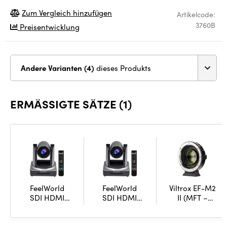
Zum Vergleich hinzufügen
Artikelcode:
3760B
Preisentwicklung
Andere Varianten (4)
dieses Produkts
ERMÄSSIGTE SÄTZE (1)
FeelWorld
FeelWorld
Viltrox EF-M2
SDI HDMI
SDI HDMI
II (MFT –
PoE PTZ
PoE PTZ
Canon EF
Camera with
Camera with
Speed
20x Optical
20x Optical
Booster