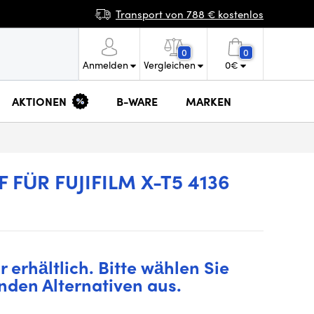
Transport von 788 € kostenlos
0
0
Anmelden
Vergleichen
0
€
AKTIONEN
B-WARE
MARKEN
 FÜR FUJIFILM X-T5 4136
 erhältlich. Bitte wählen Sie
nden Alternativen aus.