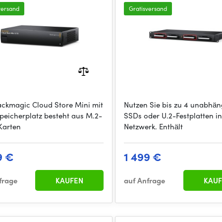
versand
Gratisversand
ackmagic Cloud Store Mini mit
Nutzen Sie bis zu 4 unabhän
Speicherplatz besteht aus M.2-
SSDs oder U.2-Festplatten i
Karten
Netzwerk. Enthält
9 €
1 499 €
frage
KAUFEN
auf Anfrage
KAUF