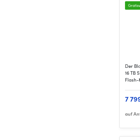
Gratis
Der Bl
16 TB 
Flash-
7 79
auf An