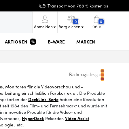
Transport von 788 € kostenlos
0
0
Anmelden
Vergleichen
0
€
AKTIONEN
B-WARE
MARKEN
as
,
Monitoren für die Videovorschau und -
arbeitung einschließlich Farbkorrektur
. Die Produkte
ngskarten
der
DeckLink-Serie
haben eine Revolution
seit 1984 den Film- und Fernsehmarkt und wurde mit
n innovative Produkte für die Video- und
verheads
,
HyperDeck
Rekorder
,
Video Assist
nologie
, etc.