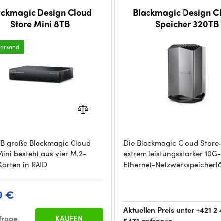
ackmagic Design Cloud
Blackmagic Design C
Store Mini 8TB
Speicher 320TB
versand
TB große Blackmagic Cloud
Die Blackmagic Cloud Store
Mini besteht aus vier M.2-
extrem leistungsstarker 10G-
Karten in RAID
Ethernet-Netzwerkspeicherl
9 €
Aktuellen Preis unter +421 2
frage
KAUFEN
5471 anfragen