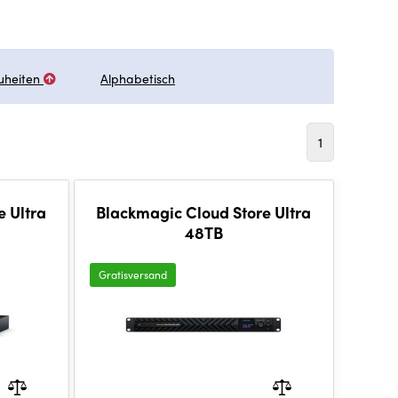
uheiten
Alphabetisch
1
e Ultra
Blackmagic Cloud Store Ultra
48TB
Gratisversand