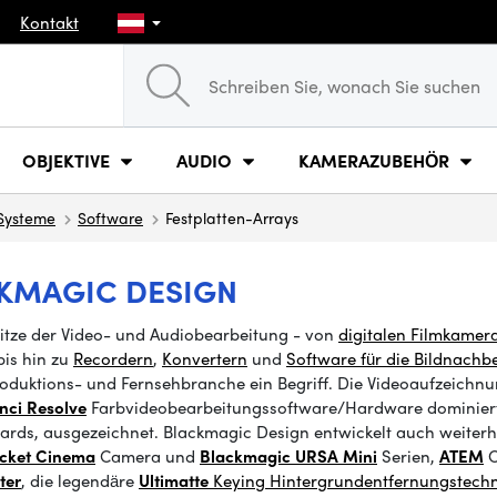
Kontakt
OBJEKTIVE
AUDIO
KAMERAZUBEHÖR
-Systeme
Software
Festplatten-Arrays
CKMAGIC DESIGN
itze der Video- und Audiobearbeitung - von
digitalen Filmkamer
is
hin zu
Recordern
,
Konvertern
und
Software für die Bildnachbe
roduktions- und Fernsehbranche ein Begriff.
Die
Videoaufzeichnu
nci Resolve
Farbvideobearbeitungssoftware/Hardware dominiert 
rds, ausgezeichnet.
Blackmagic Design entwickelt auch weiterhi
cket Cinema
Camera
und
Blackmagic URSA Mini
Serien
,
ATEM
O
ter
, die legendäre
Ultimatte
Keying Hintergrundentfernungstech