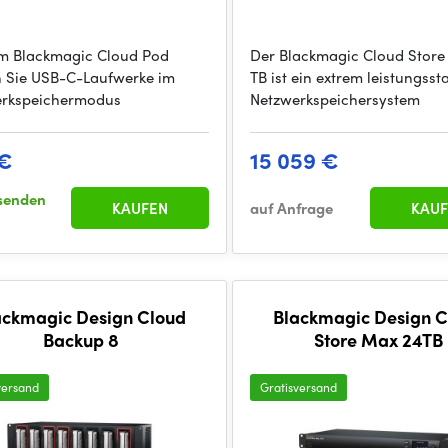
m Blackmagic Cloud Pod
Der Blackmagic Cloud Store 
 Sie USB-C-Laufwerke im
TB ist ein extrem leistungsst
erkspeichermodus
Netzwerkspeichersystem
 €
15 059 €
senden
KAUFEN
auf Anfrage
KAUF
ackmagic Design Cloud
Blackmagic Design C
Backup 8
Store Max 24TB
versand
Gratisversand