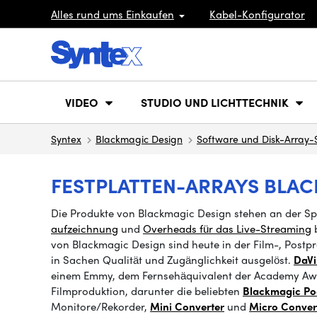
Alles rund ums Einkaufen
Kabel-Konfigurator
VIDEO
STUDIO UND LICHTTECHNIK
Syntex
Blackmagic Design
Software und Disk-Array
FESTPLATTEN-ARRAYS BLA
Die Produkte von Blackmagic Design stehen an der Sp
aufzeichnung
und
Overheads für das Live-Streaming
b
von Blackmagic Design sind heute in der Film-, Postp
in Sachen Qualität und Zugänglichkeit ausgelöst.
DaVi
einem Emmy, dem Fernsehäquivalent der Academy Awa
Filmproduktion, darunter die beliebten
Blackmagic Po
Monitore/Rekorder
,
Mini Converter
und
Micro Conver