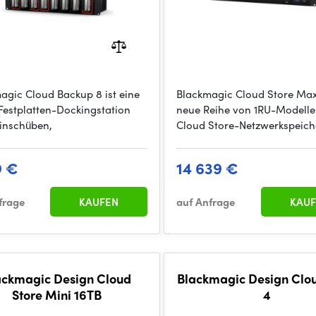
agic Cloud Backup 8 ist eine
Blackmagic Cloud Store Max 
Festplatten-Dockingstation
neue Reihe von 1RU-Modelle
Einschüben,
Cloud Store-Netzwerkspeich
9 €
14 639 €
frage
KAUFEN
auf Anfrage
KAUF
ackmagic Design Cloud
Blackmagic Design Clo
Store Mini 16TB
4