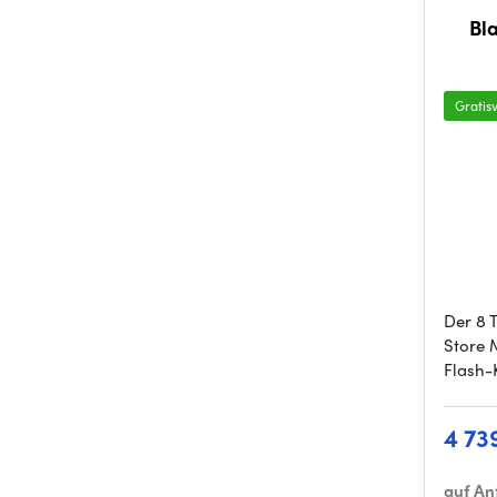
Bl
Gratis
Der 8 
Store 
Flash-
4 73
auf An