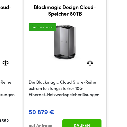
loud-
Blackmagic Design Cloud-
Speicher 80TB
Gratisversand
-Reihe
Die Blackmagic Cloud Store-Reihe
extrem leistungsstarker 10G-
ösungen
Ethernet-Netzwerkspeicherlösungen
50 879 €
 4552
auf Anfrage
KAUFEN