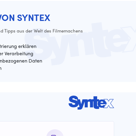
VON SYNTEX
d Tipps aus der Welt des Filmemachens
trierung erklären
der Verarbeitung
enbezogenen Daten
n