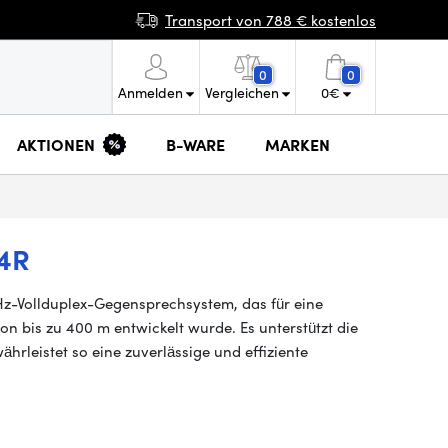
Transport von 788 € kostenlos
0
0
Anmelden
Vergleichen
0
€
AKTIONEN
B-WARE
MARKEN
4R
Hz-Vollduplex-Gegensprechsystem, das für eine
n bis zu 400 m entwickelt wurde. Es unterstützt die
rleistet so eine zuverlässige und effiziente