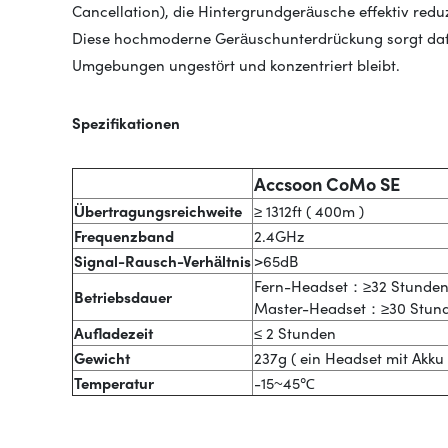
Cancellation), die Hintergrundgeräusche effektiv reduzie
Diese hochmoderne Geräuschunterdrückung sorgt dafü
Umgebungen ungestört und konzentriert bleibt.
Spezifikationen
Accsoon CoMo SE
Übertragungsreichweite
≥ 1312ft ( 400m )
Frequenzband
2.4GHz
Signal-Rausch-Verhältnis
>65dB
Fern-Headset：≥32 Stunde
Betriebsdauer
Master-Headset：≥30 Stund
Aufladezeit
≤ 2 Stunden
Gewicht
237g ( ein Headset mit Akku 
Temperatur
-15~45℃