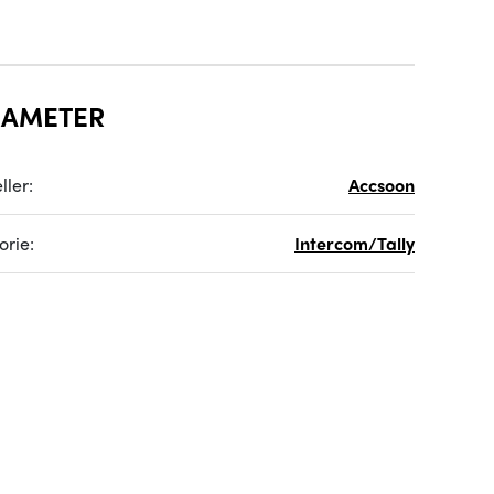
RAMETER
ller:
Accsoon
orie:
Intercom/Tally