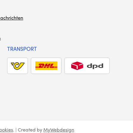
achrichten
m
TRANSPORT
ookies
. | Created by
MyWebdesign