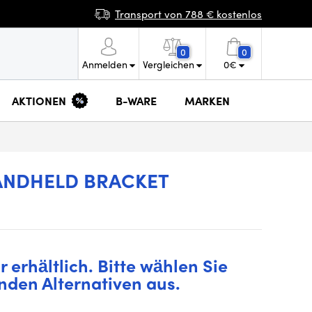
Transport von 788 € kostenlos
0
0
Anmelden
Vergleichen
0
€
AKTIONEN
B-WARE
MARKEN
ANDHELD BRACKET
 erhältlich. Bitte wählen Sie
nden Alternativen aus.