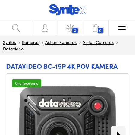
0
0
Syntex
Kameras
Action-Kameras
Action Cameras
Datavideo
DATAVIDEO BC-15P 4K POV KAMERA
Gratisversand