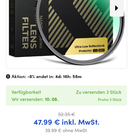
Aktion:
-8%
endet in:
4d: 16h: 58m
Verfügbarkeit
Zu versenden 3 Stück
Wir versenden:
10. 08.
Praha 3 Stück
52.35 €
47.99 € inkl. MwSt.
39.99 € ohne MwSt.