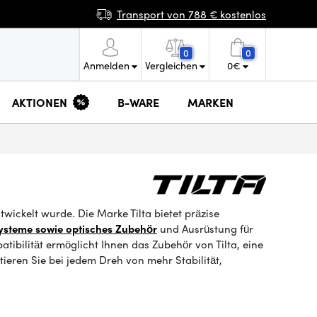
Transport von 788 € kostenlos
0
0
Anmelden
Vergleichen
0
€
AKTIONEN
B-WARE
MARKEN
twickelt wurde. Die Marke Tilta bietet präzise
ysteme sowie optisches Zubehör
und Ausrüstung für
bilität ermöglicht Ihnen das Zubehör von Tilta, eine
eren Sie bei jedem Dreh von mehr Stabilität,