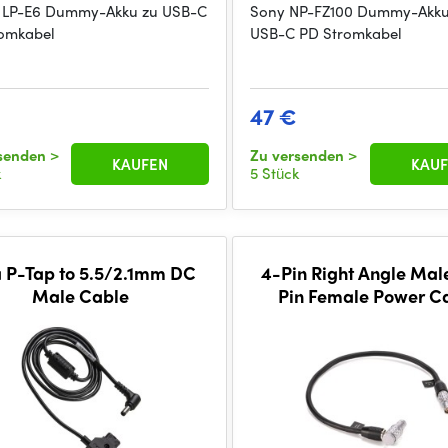
 LP-E6 Dummy-Akku zu USB-C
Sony NP-FZ100 Dummy-Akku
omkabel
USB-C PD Stromkabel
47 €
rsenden
>
Zu versenden
>
KAUFEN
KAUF
k
5 Stück
a P-Tap to 5.5/2.1mm DC
4-Pin Right Angle Male
Male Cable
Pin Female Power C
(30cm)