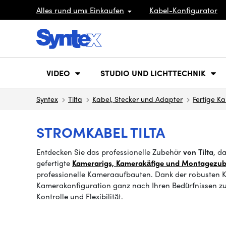
Alles rund ums Einkaufen
Kabel-Konfigurator
VIDEO
STUDIO UND LICHTTECHNIK
Syntex
Tilta
Kabel, Stecker und Adapter
Fertige Ka
STROMKABEL TILTA
Entdecken Sie das professionelle Zubehör
von Tilta
, d
gefertigte
Kamerarigs, Kamerakäfige und Montagezu
professionelle Kameraaufbauten. Dank der robusten K
Kamerakonfiguration ganz nach Ihren Bedürfnissen zus
Kontrolle und Flexibilität.