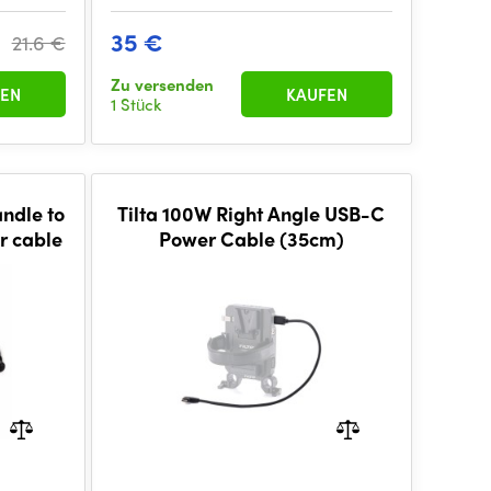
35 €
21.6 €
Zu versenden
EN
KAUFEN
1 Stück
ndle to
Tilta 100W Right Angle USB-C
 cable
Power Cable (35cm)