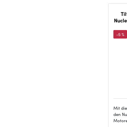
Ti
Nucl
-5 %
Mit di
den Nu
Motore