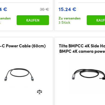
4 €
15.24 €
36 €
senden
Zu versenden
KAUFEN
KAUF
k
3 Stück
-C Power Cable (60cm)
Tilta BMPCC 4K Side Ha
BMPC 4K camera power