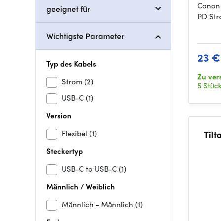
Canon
geeignet für
PD Str
Wichtigste Parameter
23 €
Typ des Kabels
Zu ve
Strom
(2)
5 Stüc
USB-C
(1)
Version
Flexibel
(1)
Tilt
Steckertyp
USB-C to USB-C
(1)
Männlich / Weiblich
Männlich - Männlich
(1)