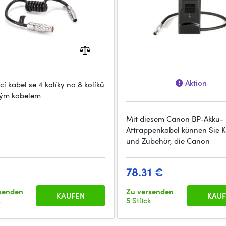
Aktion
í kabel se 4 kolíky na 8 kolíků
tým kabelem
Mit diesem Canon BP-Akku-
Attrappenkabel können Sie 
und Zubehör, die Canon
78.31 €
senden
Zu versenden
KAUFEN
KAUF
k
5 Stück