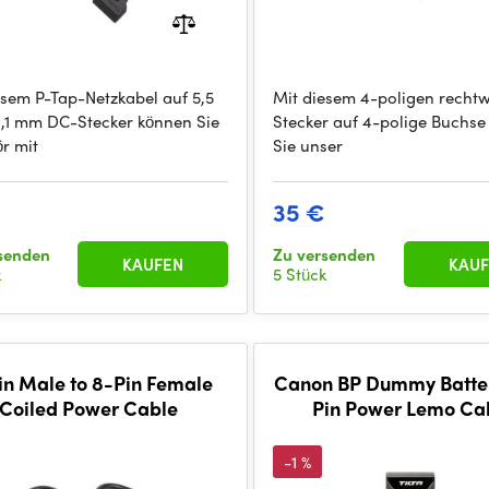
esem P-Tap-Netzkabel auf 5,5
Mit diesem 4-poligen rechtw
,1 mm DC-Stecker können Sie
Stecker auf 4-polige Buchs
r mit
Sie unser
35 €
senden
Zu versenden
KAUFEN
KAUF
k
5 Stück
in Male to 8-Pin Female
Canon BP Dummy Batter
Coiled Power Cable
Pin Power Lemo Ca
-1 %