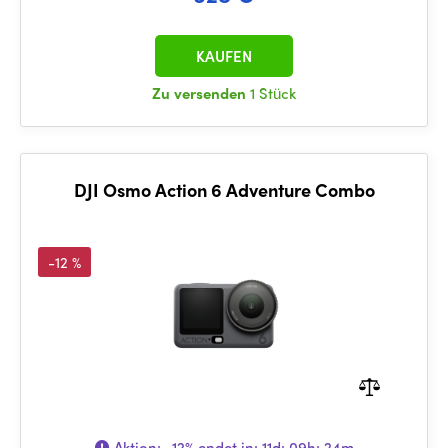
KAUFEN
Zu versenden
1 Stück
DJI Osmo Action 6 Adventure Combo
-12 %
Aktion:
-12%
endet in:
11d: 09h: 24m