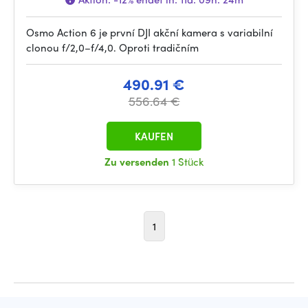
Osmo Action 6 je první DJI akční kamera s variabilní
clonou f/2,0–f/4,0. Oproti tradičním
490.91 €
556.64 €
KAUFEN
Zu versenden
1 Stück
1