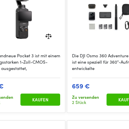
andneue Pocket 3 ist mit einem
Die DJI Osmo 360 Adventur
ngsstarken 1-Zoll-CMOS-
ist eine speziell für 360°-A
 ausgestattet,
entwickelte
 €
659 €
senden
Zu versenden
KAUFEN
KAUF
k
2 Stück