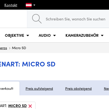
Kontakt
OBJEKTIVE
AUDIO
KAMERAZUBEHÖR
eras
Micro SD
ENART: MICRO SD
tverkauft
Preis aufsteigend
Preis absteigend
Ne
ART:
MICRO SD