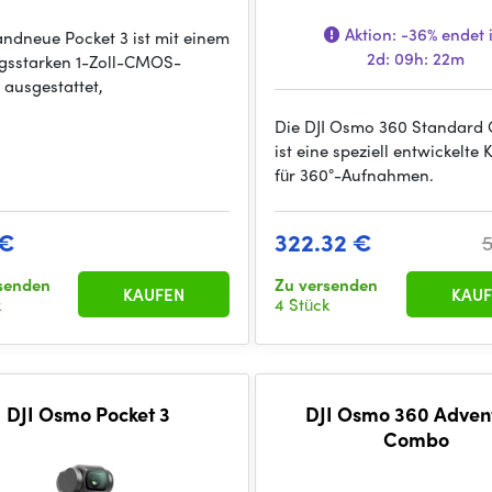
Aktion:
-36%
endet 
andneue Pocket 3 ist mit einem
2d: 09h: 22m
ngsstarken 1-Zoll-CMOS-
 ausgestattet,
Die DJI Osmo 360 Standard
ist eine speziell entwickelte
für 360°-Aufnahmen.
 €
322.32 €
5
senden
Zu versenden
KAUFEN
KAUF
k
4 Stück
DJI Osmo Pocket 3
DJI Osmo 360 Adven
Combo