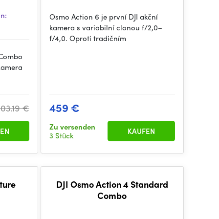
in:
Osmo Action 6 je první DJI akční
kamera s variabilní clonou f/2,0–
f/4,0. Oproti tradičním
 Combo
 Kamera
459 €
03.19 €
Zu versenden
EN
KAUFEN
3 Stück
ture
DJI Osmo Action 4 Standard
Combo