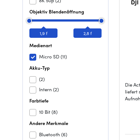
8K 50p
(2)
DJ
Objektiv Blendenöffnung
1,9 f
2,8 f
Medienart
Micro SD
(11)
Akku-Typ
(2)
Die Ac
Intern
(2)
liefer
Aufnah
Farbtiefe
10 Bit
(8)
Andere Merkmale
Bluetooth
(6)