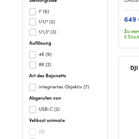
Sensorgröße
CMOS-
1"
(6)
649
1/1,1"
(2)
Zu ve
1/1,3"
(3)
5 Stüc
Auflösung
4K
(9)
8K
(2)
DJI
Art des Bajonetts
integriertes Objektiv
(7)
Abgerufen von
USB-C
(2)
Velikost snímače
(0)