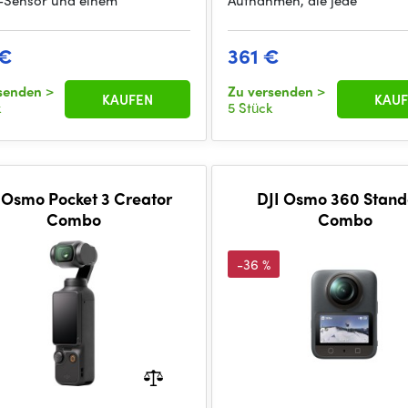
Sensor und einem
Aufnahmen, die jede
 €
361 €
rsenden
>
Zu versenden
>
KAUFEN
KAUF
k
5 Stück
 Osmo Pocket 3 Creator
DJI Osmo 360 Standard
Combo
Combo
-36 %