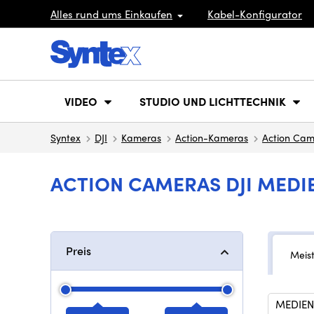
Alles rund ums Einkaufen
Kabel-Konfigurator
VIDEO
STUDIO UND LICHTTECHNIK
Syntex
DJI
Kameras
Action-Kameras
Action Cam
ACTION CAMERAS DJI MEDI
Preis
Meis
MEDIEN