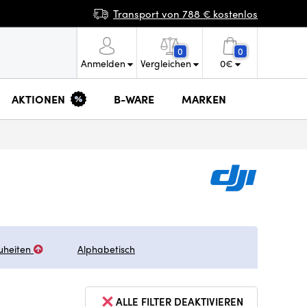
Transport von 788 € kostenlos
0
0
Anmelden
Vergleichen
0
€
AKTIONEN
B-WARE
MARKEN
uheiten
Alphabetisch
ALLE FILTER DEAKTIVIEREN