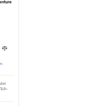
enture
n:
kční
/2,0–