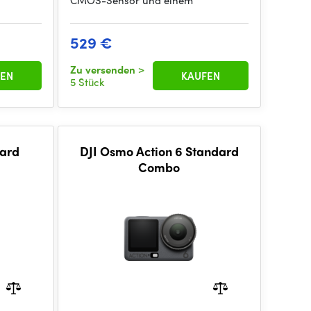
CMOS-Sensor und einem
529 €
Zu versenden
>
EN
KAUFEN
5 Stück
DJI Osmo Action 6 Standard
Combo