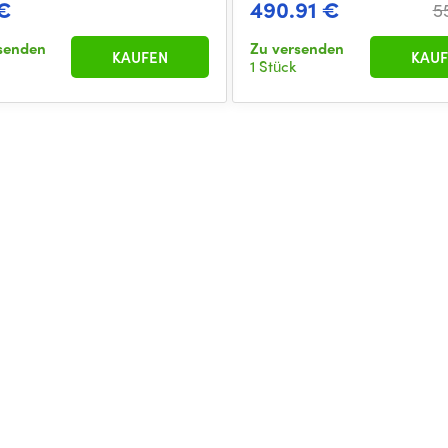
€
490.91 €
5
senden
Zu versenden
KAUFEN
KAUF
1 Stück