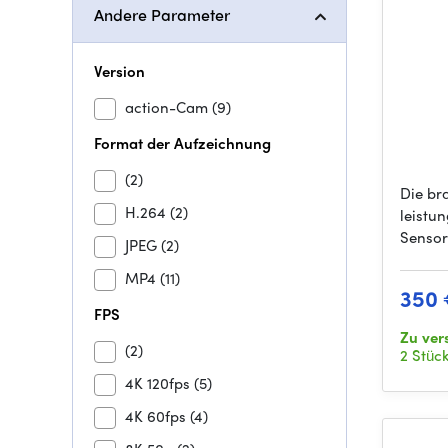
Andere Parameter
Version
action-Cam
(9)
Format der Aufzeichnung
(2)
Die br
H.264
(2)
leistu
Sensor
JPEG
(2)
MP4
(11)
350
FPS
Zu ver
(2)
2 Stüc
4K 120fps
(5)
4K 60fps
(4)