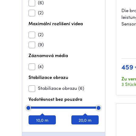
(6)
Die br
(2)
leistu
Maximální rozlišení videa
Sensor
(2)
(9)
Záznamová média
459
(4)
Stabilizace obrazu
Zu ver
3 Stüc
Stabilizace obrazu
(6)
Vodotěsnost bez pouzdra
10,0 m
20,0 m