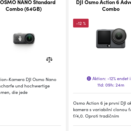
I OSMO NANO Standard
DJI Osmo Action 6 Adv
Combo (64GB)
Combo
-12 %
Aktion:
-12%
endet i
tion-Kamera DJI Osmo Nano
11d: 09h: 24m
t scharfe und hochwertige
men, die jede
Osmo Action 6 je první DJI a
kamera s variabilní clonou f
f/4,0. Oproti tradičním