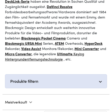
DeckLink-Serie
haben eine Revolution in Sachen Qualität und
Zugänglichkeit ausgelöst.
DaVinci Resolve
Farbvideobearbeitungssoftware/Hardware dominiert seit 1984
den Film- und Fernsehmarkt und wurde mit einem Emmy, dem
Fernsehäquivalent der Academy Awards, ausgezeichnet.
Blackmagic Design entwickelt auch weiterhin innovative
Produkte für die Video- und Filmproduktion, darunter die
beliebten
Blackmagic Pocket Cinema
Camera
und
Blackmagic URSA Mini
Serien
,
ATEM
Overheads
,
HyperDeck
Rekorder
,
Video Assist
Monitore/Rekorder
,
Mini Converter
und
Micro Converter
, die legendäre
Ultimatte
Keying
Hintergrundentfernungstechnologie
, etc.
Produkte filtern
Meistverkauft