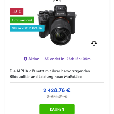
-18 %
Gratisversand
SHOWROOM PRAHA
Aktion:
-18%
endet in:
26d: 15h: 09m
Die ALPHA 7 IV setzt mit ihrer hervorragenden
Bildqualität und Leistung neue Maßstäbe
2 428.76 €
2 974.21 €
KAUFEN