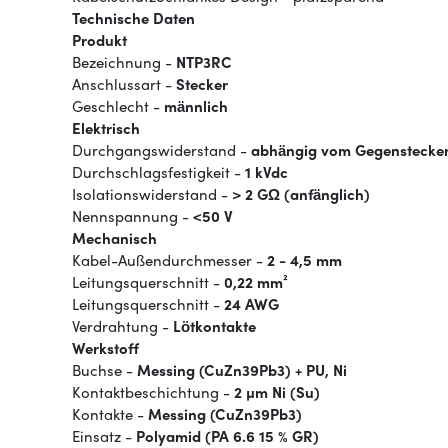
Technische Daten
Produkt
Bezeichnung -
NTP3RC
Anschlussart -
Stecker
Geschlecht -
männlich
Elektrisch
Durchgangswiderstand -
abhängig vom Gegenstecke
Durchschlagsfestigkeit -
1 kVdc
Isolationswiderstand -
> 2 GΩ (anfänglich)
Nennspannung -
<50 V
Mechanisch
Kabel-Außendurchmesser -
2 - 4,5 mm
Leitungsquerschnitt -
0,22 mm²
Leitungsquerschnitt -
24 AWG
Verdrahtung -
Lötkontakte
Werkstoff
Buchse -
Messing (CuZn39Pb3) + PU, Ni
Kontaktbeschichtung -
2 µm Ni (Su)
Kontakte -
Messing (CuZn39Pb3)
Einsatz -
Polyamid (PA 6.6 15 % GR)