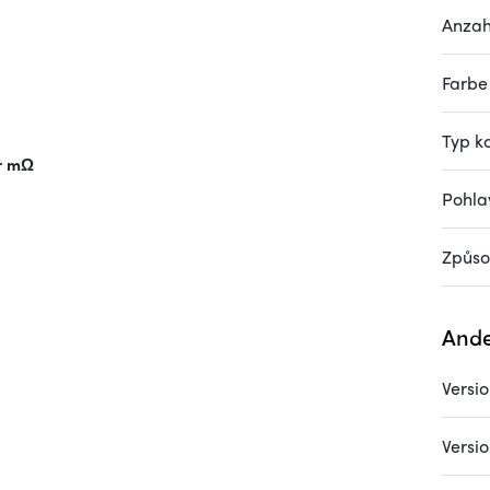
Anzah
Farbe
Typ k
r mΩ
Pohla
Způso
Ande
Versi
Versi