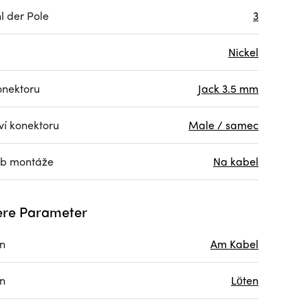
l der Pole
3
Nickel
onektoru
Jack 3.5 mm
ví konektoru
Male / samec
b montáže
Na kabel
re Parameter
on
Am Kabel
on
Löten