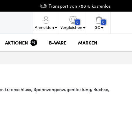
Transport von 788 € kostenlos
0
0
Anmelden
Vergleichen
0
€
AKTIONEN
B-WARE
MARKEN
er, Lötanschluss, Spannzangenzugentlastung, Buchse,