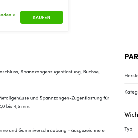
senden
>
KAUFEN
PA
tanschluss, Spannzangenzugentlastung, Buchse,
Herste
Kateg
t Metallgehäuse und Spannzangen-Zugentlastung für
2,0 bis 4,5 mm.
Wich
Typ
emme und Gummiverschraubung - ausgezeichneter