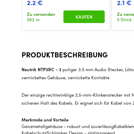
2.2 €
2.1 €
Zu versenden
Zu ver
KAUFEN
562 m
5 Stück
PRODUKTBESCHREIBUNG
Neutrik NTP3RC
- 3
poliger 3.5 mm Audio Stecker, Lö
vernickeltes Gehäuse, vernickelte Kontakte
Der einzige rechtwinklige 3,5-mm-Klinkenstecker mi
sicheren Halt des Kabels. Er eignet sich für Kabel von 
Merkmale und Vorteile
Ganzmetallgehäuse - robust und zuverlässigKabelkl
KabelschutzSchlankes Design - platzsparend