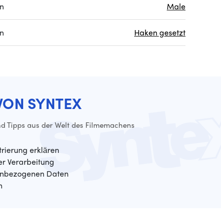
on
Male
on
Haken gesetzt
VON SYNTEX
d Tipps aus der Welt des Filmemachens
trierung erklären
der Verarbeitung
enbezogenen Daten
n