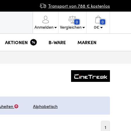
Transport von 788 € kostenlos
0
0
Anmelden
Vergleichen
0
€
AKTIONEN
B-WARE
MARKEN
uheiten
Alphabetisch
1