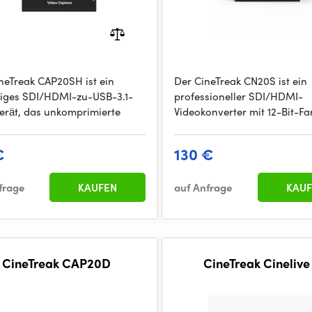
neTreak CAP20SH ist ein
Der CineTreak CN20S ist ein
itiges SDI/HDMI-zu-USB-3.1-
professioneller SDI/HDMI-
erät, das unkomprimierte
Videokonverter mit 12-Bit-Far
€
130 €
frage
KAUFEN
auf Anfrage
KAUF
CineTreak CAP20D
CineTreak Cinelive