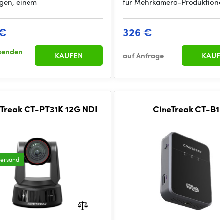
gen, einem
für Mehrkamera-Produktion
 €
326 €
senden
KAUFEN
auf Anfrage
KAUF
Treak CT-PT31K 12G NDI
CineTreak CT-B1
versand