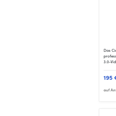
Das Ci
profes
3.0-Vi
195 
auf An