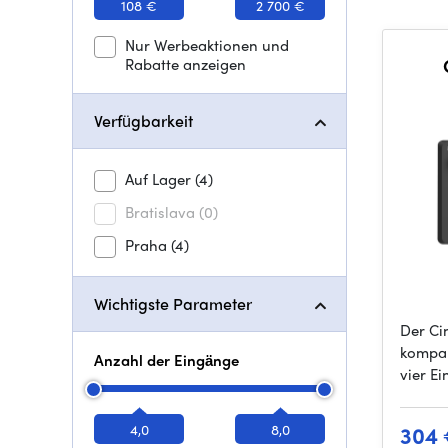
108 €
2 700 €
Nur Werbeaktionen und
Rabatte anzeigen
Verfügbarkeit
Auf Lager
(4)
Bratislava
(0)
Praha
(4)
Wichtigste Parameter
Der Cin
kompak
Anzahl der Eingänge
vier E
4,0
8,0
304