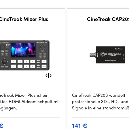
CineTreak Mixer Plus
CineTreak CAP20
eTreak Mixer Plus ist ein
CineTreak CAP20S wandelt
tes HDMI-Videomischpult mit
professionelle SD-, HD- un
ingängen,
Signale in eine standardmä
 €
141 €