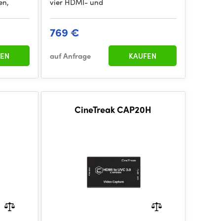
en,
vier HDMI- und
769 €
EN
auf Anfrage
KAUFEN
CineTreak CAP20H