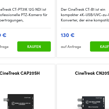
neTreak CT-PT31K 12G NDI ist
Der CineTreak CT-B1 ist ein
rofessionelle PTZ-Kamera für
kompakter 4K-USB/UVC-zu
bertragungen,
Konverter, der eine kompati
9 €
130 €
frage
KAUFEN
auf Anfrage
KAUF
CineTreak CAP20SH
CineTreak CN20