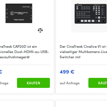
neTreak CAP20D ist ein
Der CineTreak Cinelive V1 ist 
sionelles Dual-HDMI-zu-USB-
vielseitiger Multikamera-Li
deoaufnahmegerät
Switcher mit
€
499 €
frage
KAUFEN
auf Anfrage
KAUF