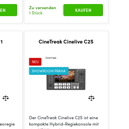
Zu versenden
EN
KAUFEN
1 Stück
 1
CineTreak Cinelive C2S
NEU
SHOWROOM PRAHA
Der CineTreak Cinelive C2S ist eine
deoregie
kompakte Hybrid-Regiekonsole mit