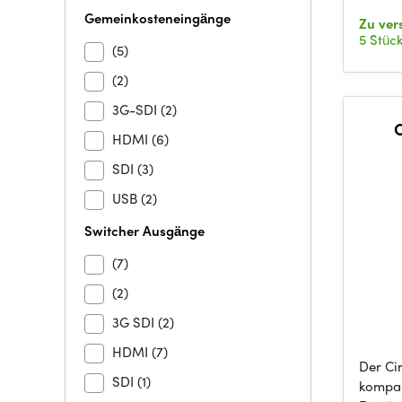
Gemeinkosteneingänge
Zu ver
5 Stüc
(5)
(2)
3G-SDI
(2)
C
HDMI
(6)
SDI
(3)
USB
(2)
Switcher Ausgänge
(7)
(2)
3G SDI
(2)
HDMI
(7)
Der Cin
SDI
(1)
kompak