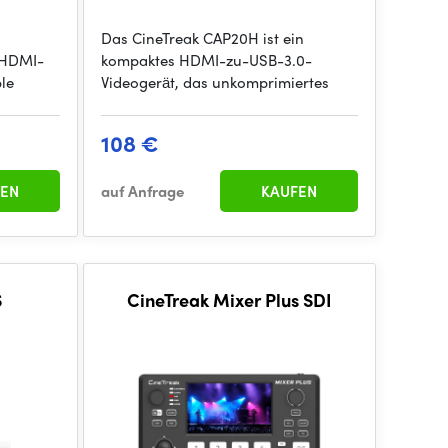
Das CineTreak CAP20H ist ein
-HDMI-
kompaktes HDMI-zu-USB-3.0-
ble
Videogerät, das unkomprimiertes
108 €
EN
auf Anfrage
KAUFEN
S
CineTreak Mixer Plus SDI