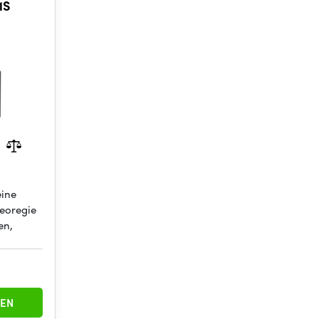
1S
eine
deoregie
en,
EN