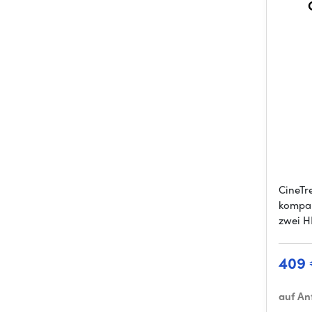
CineTr
kompak
zwei 
409
auf An