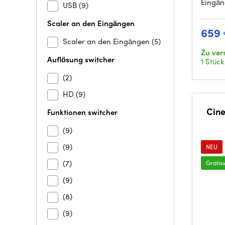
Eingän
USB
(9)
Scaler an den Eingängen
659
Scaler an den Eingängen
(5)
Zu ver
Auflösung switcher
1 Stück
(2)
HD
(9)
Cine
Funktionen switcher
(9)
(9)
NEU
(7)
Gratis
(9)
(8)
(9)