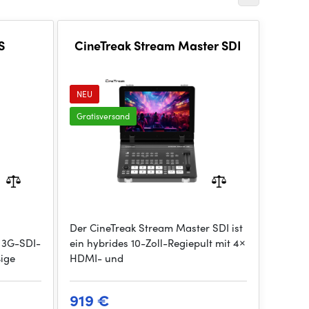
S
CineTreak Stream Master SDI
NEU
Gratisversand
Der CineTreak Stream Master SDI ist
d 3G-SDI-
ein hybrides 10-Zoll-Regiepult mit 4×
ßige
HDMI- und
919 €