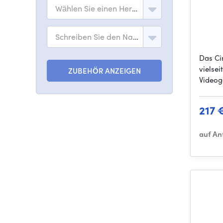
Wählen Sie einen Hersteller
Schreiben Sie den Namen des Modells
Das Ci
vielse
ZUBEHÖR ANZEIGEN
Videog
217 
auf An