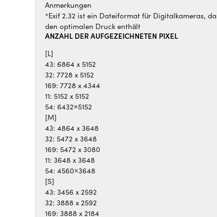
Anmerkungen
*Exif 2.32 ist ein Dateiformat für Digitalkameras, 
den optimalen Druck enthält
ANZAHL DER AUFGEZEICHNETEN PIXEL
[L]
43: 6864 x 5152
32: 7728 x 5152
169: 7728 x 4344
11: 5152 x 5152
54: 6432×5152
[M]
43: 4864 x 3648
32: 5472 x 3648
169: 5472 x 3080
11: 3648 x 3648
54: 4560×3648
[S]
43: 3456 x 2592
32: 3888 x 2592
169: 3888 x 2184