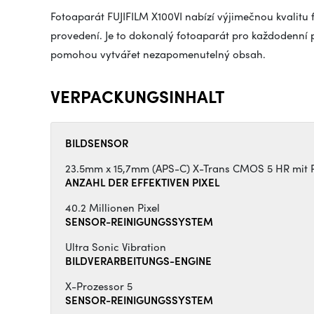
Fotoaparát FUJIFILM X100VI nabízí výjimečnou kvalitu 
provedení. Je to dokonalý fotoaparát pro každodenní p
pomohou vytvářet nezapomenutelný obsah.
VERPACKUNGSINHALT
BILDSENSOR
23.5mm x 15,7mm (APS-C) X-Trans CMOS 5 HR mit Pr
ANZAHL DER EFFEKTIVEN PIXEL
40.2 Millionen Pixel
SENSOR-REINIGUNGSSYSTEM
Ultra Sonic Vibration
BILDVERARBEITUNGS-ENGINE
X-Prozessor 5
SENSOR-REINIGUNGSSYSTEM