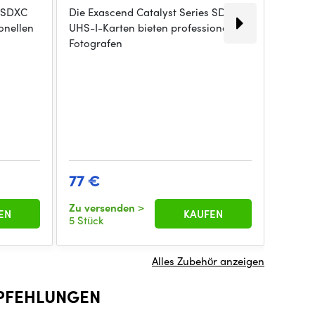
s SDXC
Die Exascend Catalyst Series SDXC
128GB 
onellen
UHS-I-Karten bieten professionellen
Speich
Fotografen
Wesent
Speich
77 €
170 
Zu versenden
>
Zu ver
EN
KAUFEN
5 Stück
5 Stück
Alles Zubehör anzeigen
PFEHLUNGEN