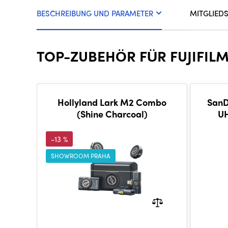
BESCHREIBUNG UND PARAMETER
MITGLIED
TOP-ZUBEHÖR FÜR FUJIFILM
Hollyland Lark M2 Combo
SanD
(Shine Charcoal)
UH
-13 %
SHOWROOM PRAHA