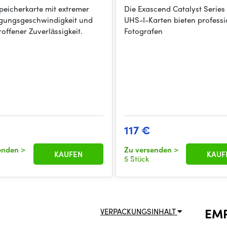
eicherkarte mit extremer
Die Exascend Catalyst Serie
gungsgeschwindigkeit und
UHS-I-Karten bieten professi
offener Zuverlässigkeit.
Fotografen
117 €
senden
>
Zu versenden
>
KAUFEN
KAUF
5 Stück
EM
VERPACKUNGSINHALT