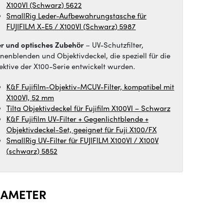
X100VI (Schwarz) 5622
SmallRig Leder-Aufbewahrungstasche für
FUJIFILM X-E5 / X100VI (Schwarz) 5987
ter und optisches Zubehör
– UV-Schutzfilter,
nenblenden und Objektivdeckel, die speziell für die
ektive der X100-Serie entwickelt wurden.
K&F Fujifilm-Objektiv-MCUV-Filter, kompatibel mit
X100VI, 52 mm
Tilta Objektivdeckel für Fujifilm X100VI – Schwarz
K&F Fujifilm UV-Filter + Gegenlichtblende +
Objektivdeckel-Set, geeignet für Fuji X100/FX
SmallRig UV-Filter für FUJIFILM X100VI / X100V
(schwarz) 5852
RAMETER