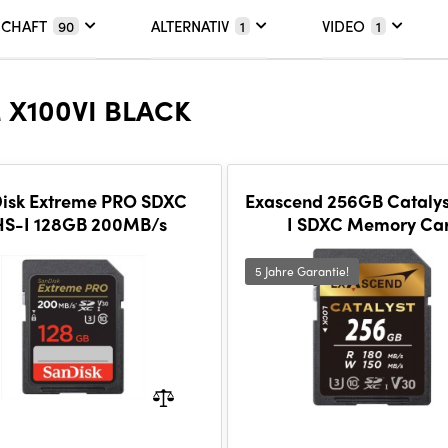
SCHAFT
ALTERNATIV
VIDEO
90
1
1
 X100VI BLACK
isk Extreme PRO SDXC
Exascend 256GB Cataly
S-I 128GB 200MB/s
I SDXC Memory Ca
5 Jahre Garantie!