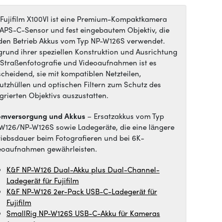
 Fujifilm X100VI ist eine Premium-Kompaktkamera
 APS-C-Sensor und fest eingebautem Objektiv, die
 den Betrieb Akkus vom Typ NP-W126S verwendet.
grund ihrer speziellen Konstruktion und Ausrichtung
 Straßenfotografie und Videoaufnahmen ist es
scheidend, sie mit kompatiblen Netzteilen,
utzhüllen und optischen Filtern zum Schutz des
egrierten Objektivs auszustatten.
omversorgung und Akkus
– Ersatzakkus vom Typ
W126/NP-W126S sowie Ladegeräte, die eine längere
riebsdauer beim Fotografieren und bei 6K-
eoaufnahmen gewährleisten.
K&F NP-W126 Dual-Akku plus Dual-Channel-
Ladegerät für Fujifilm
K&F NP-W126 2er-Pack USB-C-Ladegerät für
Fujifilm
SmallRig NP-W126S USB-C-Akku für Kameras