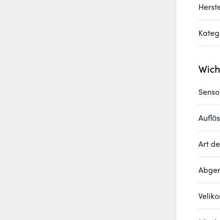
Herste
Kateg
Wich
Senso
Auflö
Art de
Abger
Velik