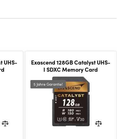
st UHS-
Exascend 128GB Catalyst UHS-
Exas
rd
I SDXC Memory Card
5 Jahre Garantie!
SHOW