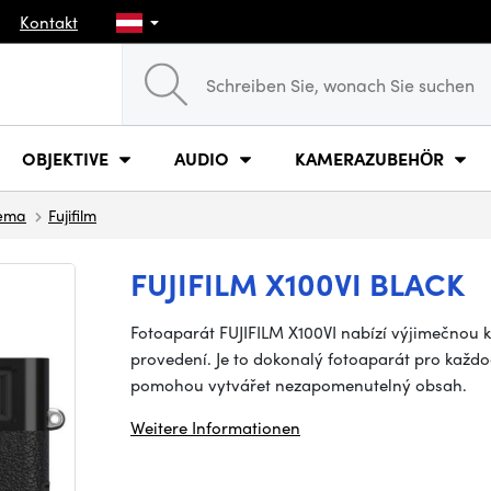
Kontakt
OBJEKTIVE
AUDIO
KAMERAZUBEHÖR
nema
Fujifilm
FUJIFILM X100VI BLACK
Fotoaparát FUJIFILM X100VI nabízí výjimečnou k
provedení. Je to dokonalý fotoaparát pro každo
pomohou vytvářet nezapomenutelný obsah.
Weitere Informationen