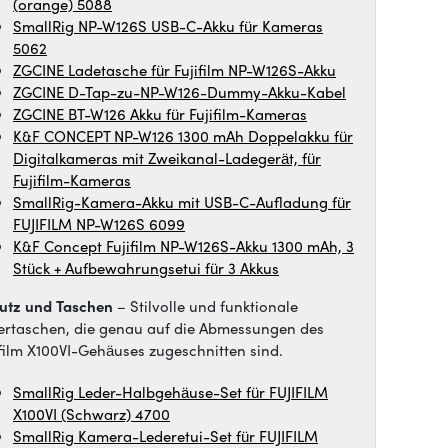
(orange) 5088
SmallRig NP-W126S USB-C-Akku für Kameras
5062
ZGCINE Ladetasche für Fujifilm NP-W126S-Akku
ZGCINE D-Tap-zu-NP-W126-Dummy-Akku-Kabel
ZGCINE BT-W126 Akku für Fujifilm-Kameras
K&F CONCEPT NP-W126 1300 mAh Doppelakku für
Digitalkameras mit Zweikanal-Ladegerät, für
Fujifilm-Kameras
SmallRig-Kamera-Akku mit USB-C-Aufladung für
FUJIFILM NP-W126S 6099
K&F Concept Fujifilm NP-W126S-Akku 1300 mAh, 3
Stück + Aufbewahrungsetui für 3 Akkus
utz und Taschen
– Stilvolle und funktionale
ertaschen, die genau auf die Abmessungen des
ifilm X100VI-Gehäuses zugeschnitten sind.
SmallRig Leder-Halbgehäuse-Set für FUJIFILM
X100VI (Schwarz) 4700
SmallRig Kamera-Lederetui-Set für FUJIFILM