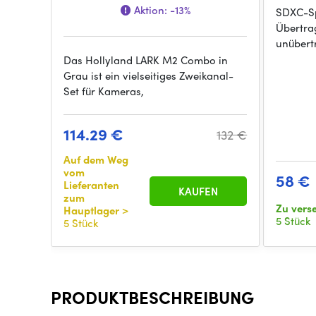
Aktion:
-13%
SDXC-Sp
Übertra
unübertr
Das Hollyland LARK M2 Combo in
Grau ist ein vielseitiges Zweikanal-
Set für Kameras,
114.29 €
132 €
Auf dem Weg
vom
58 €
Lieferanten
KAUFEN
zum
Zu ver
Hauptlager
>
5 Stück
5 Stück
PRODUKTBESCHREIBUNG