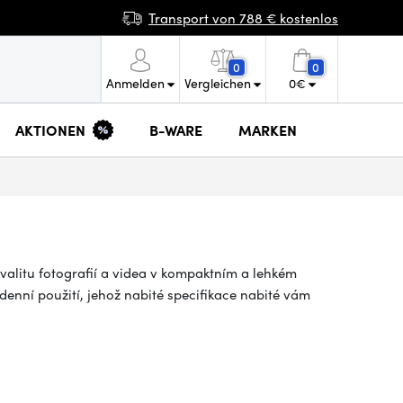
Transport von 788 € kostenlos
0
0
Anmelden
Vergleichen
0
€
AKTIONEN
B-WARE
MARKEN
valitu fotografií a videa v kompaktním a lehkém
denní použití, jehož nabité specifikace nabité vám