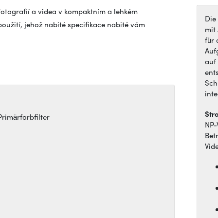
fotografií a videa v kompaktním a lehkém
Die
oužití, jehož nabité specifikace nabité vám
mit
für
Auf
auf
ent
Sch
int
Str
imärfarbfilter
NP-
Bet
Vid