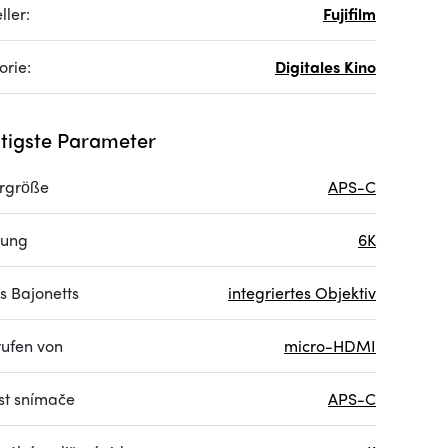
ller:
Fujifilm
orie:
Digitales Kino
tigste Parameter
rgröße
APS-C
sung
6K
s Bajonetts
integriertes Objektiv
ufen von
micro-HDMI
ost snímače
APS-C