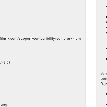
ujifilm-x.com/support/compatibility/cameras/), um
CF2.0)
Sch
Led
Fuj
rung)