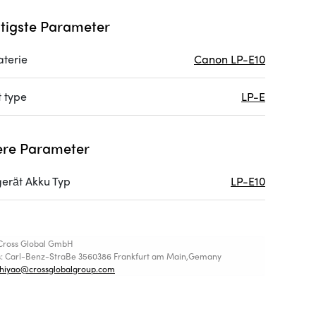
tigste Parameter
aterie
Canon LP-E10
 type
LP-E
re Parameter
erät Akku Typ
LP-E10
Cross Global GmbH
s: Carl-Benz-StraBe 3560386 Frankfurt am Main,Gemany
shiyao@crossglobalgroup.com