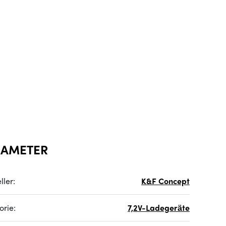
RAMETER
ller:
K&F Concept
orie:
7,2V-Ladegeräte