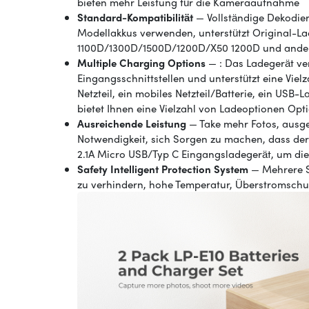
bieten mehr Leistung für die Kameraaufnahme
Standard-Kompatibilität
— Vollständige Dekodier
Modellakkus verwenden, unterstützt Original-L
1100D/1300D/1500D/1200D/X50 1200D und ande
Multiple Charging Options
— : Das Ladegerät ve
Eingangsschnittstellen und unterstützt eine Viel
Netzteil, ein mobiles Netzteil/Batterie, ein USB
bietet Ihnen eine Vielzahl von Ladeoptionen Opt
Ausreichende Leistung
— Take mehr Fotos, ausgest
Notwendigkeit, sich Sorgen zu machen, dass de
2.1A Micro USB/Typ C Eingangsladegerät, um die
Safety Intelligent Protection System
— Mehrere S
zu verhindern, hohe Temperatur, Überstromschu