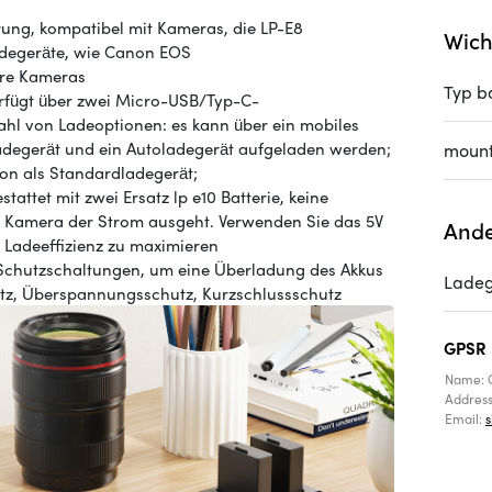
ung, kompatibel mit Kameras, die LP-E8
Wich
adegeräte, wie Canon EOS
re Kameras
Typ b
rfügt über zwei Micro-USB/Typ-C-
zahl von Ladeoptionen: es kann über ein mobiles
-Ladegerät und ein Autoladegerät aufgeladen werden;
mount
ion als Standardladegerät;
attet mit zwei Ersatz lp e10 Batterie, keine
r Kamera der Strom ausgeht. Verwenden Sie das 5V
Ande
 Ladeeffizienz zu maximieren
chutzschaltungen, um eine Überladung des Akkus
Ladeg
tz, Überspannungsschutz, Kurzschlussschutz
GPSR
Name: 
Addres
Email: