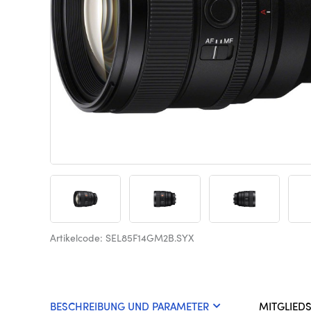
Artikelcode: SEL85F14GM2B.SYX
BESCHREIBUNG UND PARAMETER
MITGLIED