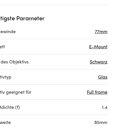
tigste Parameter
rgewinde
77mm
ett
E-Mount
 des Objektivs
Schwarz
tivtyp
Glas
iv geeignet für
Full frame
dichte (f)
1.4
weite
85mm