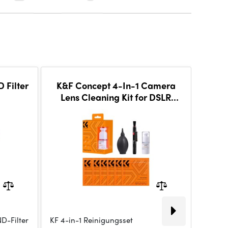
 Filter
K&F Concept 4-In-1 Camera
Mome
Lens Cleaning Kit for DSLR
Camera
D-Filter
KF 4-in-1 Reinigungsset
Unsere