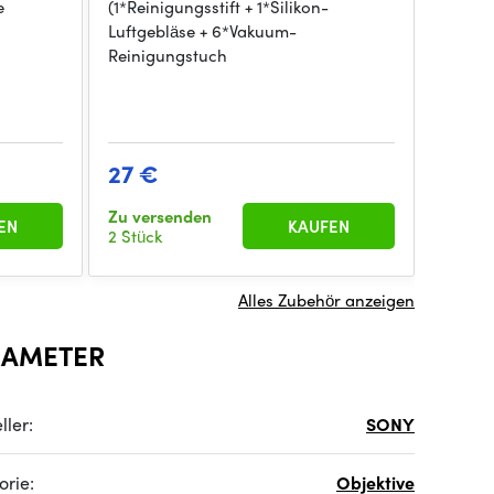
e
(1*Reinigungsstift + 1*Silikon-
sind d
Luftgebläse + 6*Vakuum-
traumh
Reinigungstuch
27 €
114 
Zu versenden
Zu ver
EN
KAUFEN
2 Stück
5 Stück
Alles Zubehör anzeigen
RAMETER
ller:
SONY
orie:
Objektive