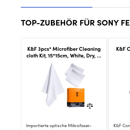
TOP-ZUBEHÖR FÜR SONY FE 
K&F 3pcs* Microfiber Cleaning
K&F C
cloth Kit, 15*15cm, White, Dry, in
vacuum
Importierte optische Mikrofaser-
K&F Con