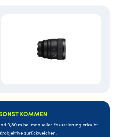
R SONST KOMMEN
und 0,80 m bei manueller Fokussierung erlaubt
rätobjektive zurückweichen.