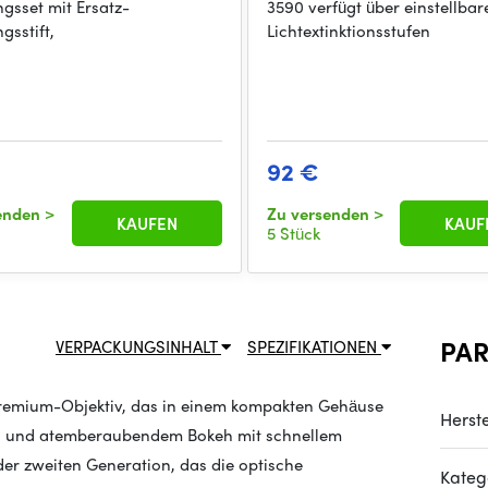
gsset mit Ersatz-
3590 verfügt über einstellbar
gsstift,
Lichtextinktionsstufen
92 €
senden
>
Zu versenden
>
KAUFEN
KAUF
5 Stück
PA
VERPACKUNGSINHALT
SPEZIFIKATIONEN
Premium-Objektiv, das in einem kompakten Gehäuse
Herste
g und atemberaubendem Bokeh mit schnellem
 der zweiten Generation, das die optische
Kateg