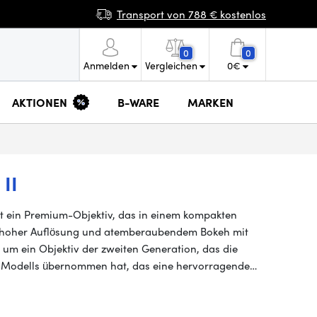
Transport von 788 € kostenlos
0
0
Anmelden
Vergleichen
0
€
AKTIONEN
B-WARE
MARKEN
II
t ein Premium-Objektiv, das in einem kompakten
 hoher Auflösung und atemberaubendem Bokeh mit
h um ein Objektiv der zweiten Generation, das die
n Modells übernommen hat, das eine hervorragende…