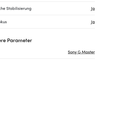
che Stabilisierung
Ja
okus
Ja
re Parameter
Sony G Master