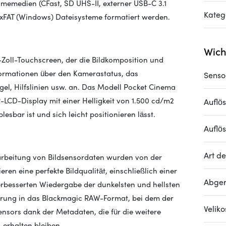
medien (CFast, SD UHS-II, externer USB-C 3.1
Kateg
ExFAT (Windows) Dateisysteme formatiert werden.
Wich
5-Zoll-Touchscreen, der die Bildkomposition und
nformationen über den Kamerastatus, das
Senso
l, Hilfslinien usw. an.
Das Modell Pocket Cinema
-LCD-Display mit einer Helligkeit von 1.500 cd/m2
Auflö
esbar ist und sich leicht positionieren lässt.
Auflö
Art de
rarbeitung von Bildsensordaten wurden von der
n eine perfekte Bildqualität, einschließlich einer
Abger
rbesserten Wiedergabe der dunkelsten und hellsten
ierung in das Blackmagic RAW-Format, bei dem der
Velik
sors dank der Metadaten, die für die weitere
 erhalten bleiben.