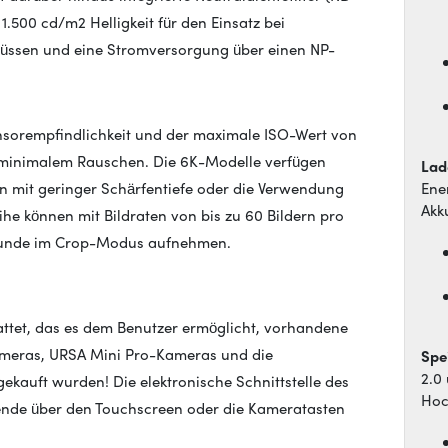
 1.500 cd/m2 Helligkeit
für den Einsatz bei
lüssen und eine Stromversorgung über einen NP-
ensorempfindlichkeit und der maximale ISO-Wert von
it minimalem Rauschen. Die 6K-Modelle verfügen
Lad
 mit geringer Schärfentiefe oder die Verwendung
Ene
Akk
he können mit Bildraten von bis zu 60 Bildern pro
Sekunde im Crop-Modus aufnehmen.
attet, das es dem Benutzer ermöglicht, vorhandene
ameras, URSA Mini Pro-Kameras und die
Spe
2.0
auft wurden! Die elektronische Schnittstelle des
Hoc
lende über den Touchscreen oder die Kameratasten