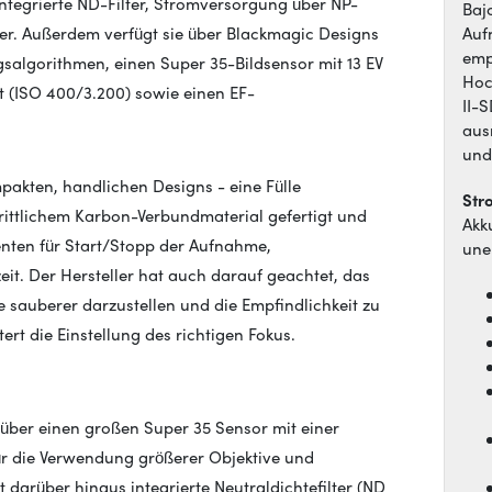
ntegrierte ND-Filter, Stromversorgung über NP-
Baj
er. Außerdem verfügt sie über Blackmagic Designs
Auf
emp
gsalgorithmen, einen Super 35-Bildsensor mit 13 EV
Hoc
 (ISO 400/3.200) sowie einen EF-
II-
aus
und
pakten, handlichen Designs - eine Fülle
Str
hrittlichem Karbon-Verbundmaterial gefertigt und
Akk
enten für Start/Stopp der Aufnahme,
uner
eit. Der Hersteller hat auch darauf geachtet, das
 sauberer darzustellen und die Empfindlichkeit zu
ert die Einstellung des richtigen Fokus.
über einen großen Super 35 Sensor mit einer
ür die Verwendung größerer Objektive und
t darüber hinaus integrierte Neutraldichtefilter (ND