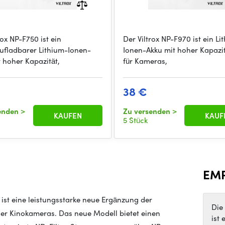
rox NP-F750 ist ein
Der Viltrox NP-F970 ist ein Li
ufladbarer Lithium-Ionen-
Ionen-Akku mit hoher Kapazit
 hoher Kapazität,
für Kameras,
38 €
senden
>
Zu versenden
>
KAUFEN
KAUF
5 Stück
EM
st eine leistungsstarke neue Ergänzung der
Die
ler Kinokameras. Das neue Modell bietet einen
ist 