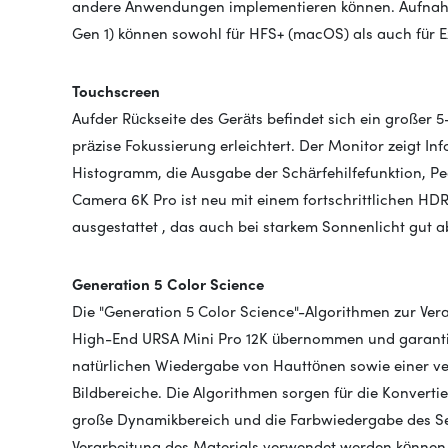
andere Anwendungen implementieren können. Aufnahme
Gen 1) können sowohl für HFS+ (macOS) als auch für 
Touchscreen
Auf
der Rückseite des Geräts befindet sich ein großer 
präzise Fokussierung erleichtert. Der Monitor zeigt I
Histogramm, die Ausgabe der Schärfehilfefunktion, Pege
Camera 6K Pro ist neu mit einem fortschrittlichen HDR
ausgestattet
, das auch bei starkem Sonnenlicht gut abl
Generation 5 Color Science
Die "Generation 5 Color Science"-Algorithmen zur Ve
High-End URSA Mini Pro 12K übernommen und garantiere
natürlichen Wiedergabe von Hauttönen sowie einer ve
Bildbereiche. Die Algorithmen sorgen für die Konvert
große Dynamikbereich und die Farbwiedergabe des Sen
Verarbeitung des Materials verwendet werden können,