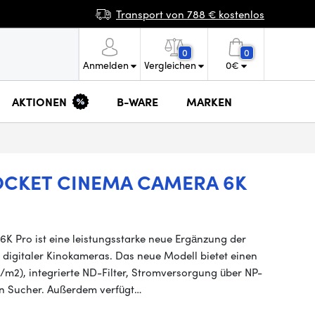
Transport von 788 € kostenlos
0
0
Anmelden
Vergleichen
0
€
AKTIONEN
B-WARE
MARKEN
OCKET CINEMA CAMERA 6K
 Pro ist eine leistungsstarke neue Ergänzung der
 digitaler Kinokameras. Das neue Modell bietet einen
/m2), integrierte ND-Filter, Stromversorgung über NP-
en Sucher. Außerdem verfügt…