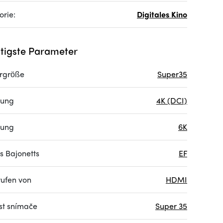
orie:
Digitales Kino
tigste Parameter
rgröße
Super35
sung
4K (DCI)
sung
6K
s Bajonetts
EF
ufen von
HDMI
ost snímače
Super 35