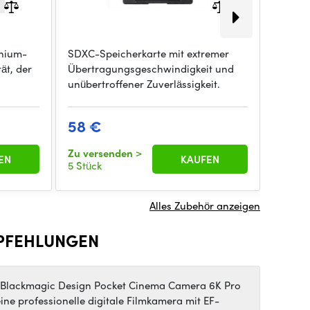
thium-
SDXC-Speicherkarte mit extremer
Der CO
ät, der
Übertragungsgeschwindigkeit und
Li-Ion
unübertroffener Zuverlässigkeit.
kompat
58 €
29 €
Zu versenden
>
Zu ver
EN
KAUFEN
5 Stück
5 Stück
Alles Zubehör anzeigen
PFEHLUNGEN
 Blackmagic Design Pocket Cinema Camera 6K Pro
eine professionelle digitale Filmkamera mit EF-