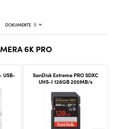
DOKUMENTE
1
MERA 6K PRO
 - USB-
SanDisk Extreme PRO SDXC
CO
UHS-I 128GB 200MB/s
Top pr