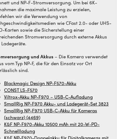
onett und NP-F-Stromversorgung. Um bei 6K-
nahmen die maximale Leistung zu erzielen,
fehlen wir die Verwendung von
hgeschwindigkeitsmedien wie CFast 2.0- oder UHS-
SD-Karten sowie die Sicherstellung einer
reichenden Stromversorgung durch externe Akkus
 Ladegeräte.
omversorgung und Akkus
– Die Kamera verwendet
us vom Typ NP-F, die für den Einsatz vor Ort
lässlich sind.
Blackmagic Design NP-F570-Akku
CONST LS-F570
Viltrox-Akku NP-F970 – USB-C-Aufladung
SmallRig NP-F970 Akku- und Ladegerät-Set 3823
SmallRig NP-F970 USB-C-Akku für Kameras
(schwarz) (4469)
K&F NP-F970-Akku 10500 mAh mit 20-W-PD-
Schnellladung
K&F NP-F970-Doppelakku für Digitalkameras mit