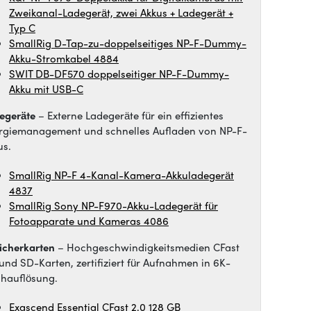
Zweikanal-Ladegerät, zwei Akkus + Ladegerät +
Typ C
SmallRig D-Tap-zu-doppelseitiges NP-F-Dummy-
Akku-Stromkabel 4884
SWIT DB-DF570 doppelseitiger NP-F-Dummy-
Akku mit USB-C
egeräte
– Externe Ladegeräte für ein effizientes
rgiemanagement und schnelles Aufladen von NP-F-
us.
SmallRig NP-F 4-Kanal-Kamera-Akkuladegerät
4837
SmallRig Sony NP-F970-Akku-Ladegerät für
Fotoapparate und Kameras 4086
icherkarten
– Hochgeschwindigkeitsmedien CFast
 und SD-Karten, zertifiziert für Aufnahmen in 6K-
hauflösung.
Exascend Essential CFast 2.0 128 GB