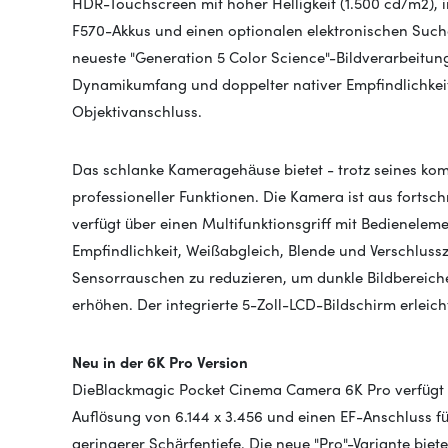
HDR-Touchscreen mit hoher Helligkeit (1.500 cd/m2), i
F570-Akkus und einen optionalen elektronischen Such
neueste "Generation 5 Color Science"-Bildverarbeitun
Dynamikumfang und doppelter nativer Empfindlichkeit
Objektivanschluss.
Das schlanke Kameragehäuse bietet - trotz seines kom
professioneller Funktionen. Die Kamera ist aus fortsc
verfügt über einen Multifunktionsgriff mit Bedienelem
Empfindlichkeit, Weißabgleich, Blende und Verschlussz
Sensorrauschen zu reduzieren, um dunkle Bildbereiche
erhöhen. Der integrierte 5-Zoll-LCD-Bildschirm erleicht
Neu in der 6K Pro Version
Die
Blackmagic Pocket Cinema Camera 6K Pro verfügt 
Auflösung von 6.144 x 3.456 und einen EF-Anschluss f
geringerer Schärfentiefe.
Die
neue "Pro"-Variante biete